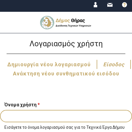
Jump
to
navigation
Back
Λογαριασμός χρήστη
to
top
Δημιουργία νέου λογαριασμού
Είσοδος
(ε
κα
Πρωτεύουσες
Ανάκτηση νέου συνθηματικού εισόδου
καρτέλες
Όνομα χρήστη
*
Εισάγετε το όνομα λογαριασμού σας για το Τεχνικά Έργα Δήμου