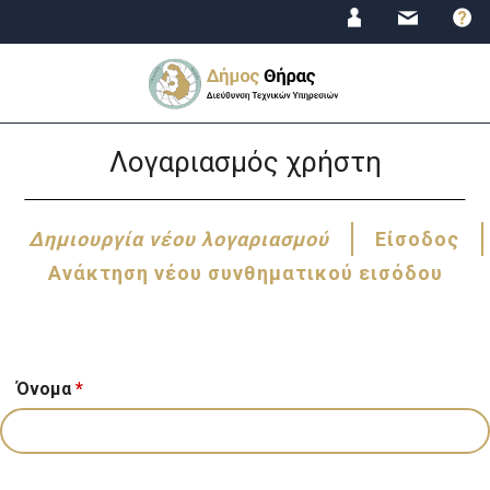
Jump
to
navigation
Back
Λογαριασμός χρήστη
to
top
Δημιουργία νέου λογαριασμού
(ενεργή
Είσοδος
καρτέλα)
Πρωτεύουσες
Ανάκτηση νέου συνθηματικού εισόδου
καρτέλες
Όνομα
*